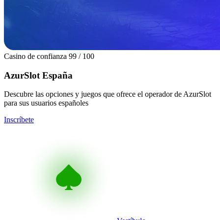
Casino de confianza
99
/
100
AzurSlot España
Descubre las opciones y juegos que ofrece el operador de AzurSlot
para sus usuarios españoles
Inscríbete