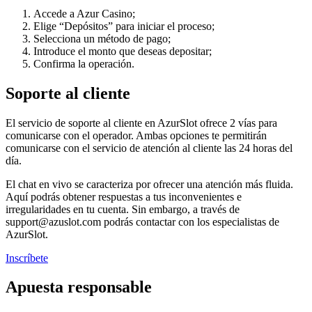
Accede a Azur Casino;
Elige “Depósitos” para iniciar el proceso;
Selecciona un método de pago;
Introduce el monto que deseas depositar;
Confirma la operación.
Soporte al cliente
El servicio de soporte al cliente en AzurSlot ofrece 2 vías para
comunicarse con el operador. Ambas opciones te permitirán
comunicarse con el servicio de atención al cliente las 24 horas del
día.
El chat en vivo se caracteriza por ofrecer una atención más fluida.
Aquí podrás obtener respuestas a tus inconvenientes e
irregularidades en tu cuenta. Sin embargo, a través de
support@azuslot.com podrás contactar con los especialistas de
AzurSlot.
Inscríbete
Apuesta responsable