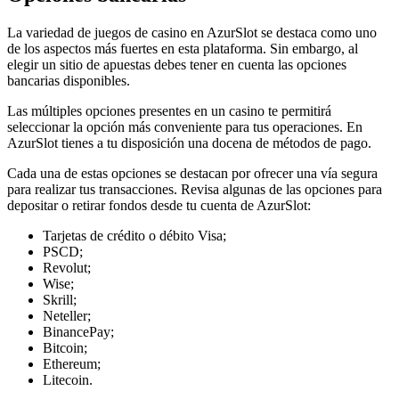
La variedad de juegos de casino en AzurSlot se destaca como uno
de los aspectos más fuertes en esta plataforma. Sin embargo, al
elegir un sitio de apuestas debes tener en cuenta las opciones
bancarias disponibles.
Las múltiples opciones presentes en un casino te permitirá
seleccionar la opción más conveniente para tus operaciones. En
AzurSlot tienes a tu disposición una docena de métodos de pago.
Cada una de estas opciones se destacan por ofrecer una vía segura
para realizar tus transacciones. Revisa algunas de las opciones para
depositar o retirar fondos desde tu cuenta de AzurSlot:
Tarjetas de crédito o débito Visa;
PSCD;
Revolut;
Wise;
Skrill;
Neteller;
BinancePay;
Bitcoin;
Ethereum;
Litecoin.