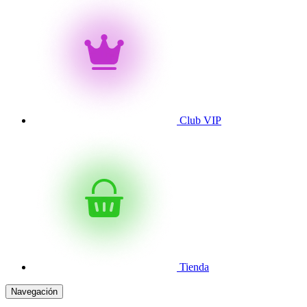
Club VIP
Tienda
Navegación