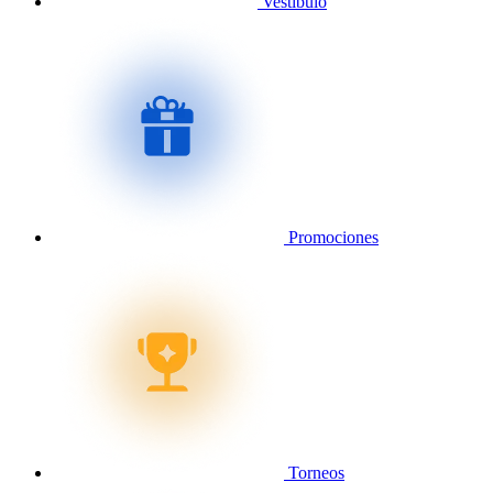
Vestíbulo
Promociones
Torneos