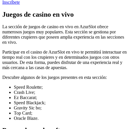
Inscríbete
Juegos de casino en vivo
La sección de juegos de casino en vivo en AzurSlot ofrece
numerosos juegos muy populares. Esta sección se gestiona por
diferentes crupieres que poseen amplia experiencia en las secciones
en vivo.
Participar en el casino de AzurSlot en vivo te permitirá interactuar en
tiempo real con los crupieres y en determinados juegos con otros
usuarios. De esta forma, puedes disfrutar de una experiencia real y
más cercana a las casas de apuestas.
Descubre algunos de los juegos presentes en esta sección:
Speed Roulette;
Crash Live;
Ez Baccarat;
Speed Blackjack;
Gravity Sic bo;
Top Card;
Oracle Blaze.